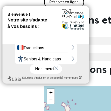
Réserver en ligne
Prestations et
Entrée
Mode(s) de paiement
Tarif de base
Informations 
+
−