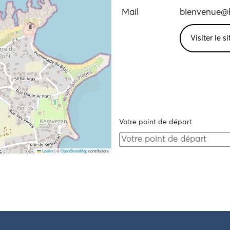
Mail
bienvenue@h
Visiter le s
Votre point de départ
Leaflet
|
©
OpenStreetMap
contributors