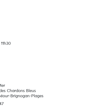
 11h30
Mer
es Chardons Bleus
éour-Brignogan-Plages
47