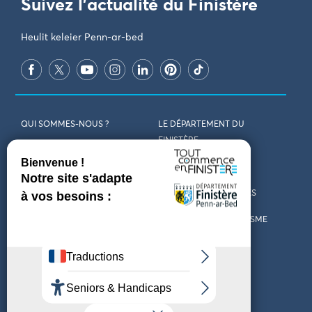
Suivez l'actualité du Finistère
Heulit keleier Penn-ar-bed
QUI SOMMES-NOUS ?
LE DÉPARTEMENT DU
FINISTÈRE
REJOIGNEZ-NOUS
VENIR EN FINISTÈRE
CONTACT
CARTES ET BROCHURES
MARCHÉS PUBLICS
LES OFFICES DE TOURISME
MENTIONS LÉGALES
PRESSE
DÉCLARATION
MARÉES
D’ACCESSIBILITÉ