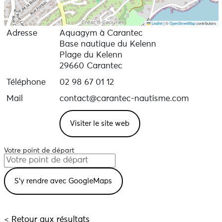
Leaflet
|
©
OpenStreetMap
contributors
Adresse
Aquagym à Carantec
Base nautique du Kelenn
Plage du Kelenn
29660 Carantec
Téléphone
02 98 67 01 12
Mail
contact@carantec-nautisme.com
Visiter le site web
Votre point de départ
< Retour aux résultats