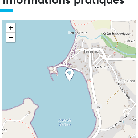
Informations pratiques
+
−