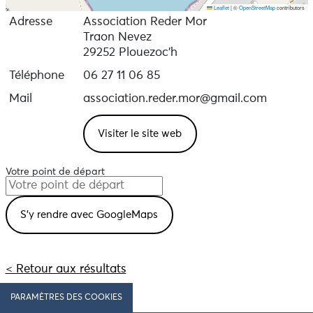
Leaflet
|
©
OpenStreetMap
contributors
Adresse
Association Reder Mor
Traon Nevez
29252 Plouezoc'h
Téléphone
06 27 11 06 85
Mail
association.reder.mor@gmail.com
Visiter le site web
Votre point de départ
< Retour aux résultats
PARAMÈTRES DES COOKIES