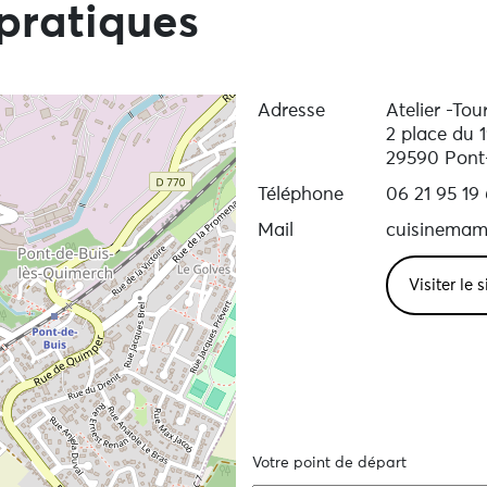
pratiques
Adresse
Atelier -Tou
2 place du 
29590 Pont
Téléphone
06 21 95 19
Mail
cuisinemam
Visiter le 
Votre point de départ