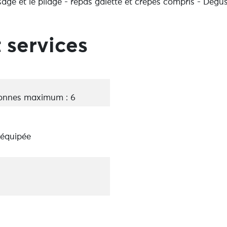
sage et le pliage - repas galette et crêpes compris - Dégus
 services
onnes maximum : 6
 équipée