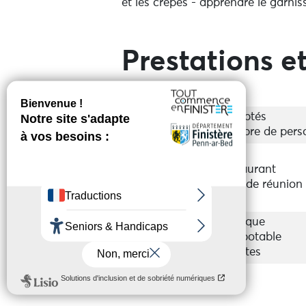
et les crêpes - apprendre le garnis
Prestations et
Groupes
Acceptés
Nombre de pers
Equipements
Bar
Restaurant
Salle de réunion
WIFI
Services
Boutique
Eau potable
Toilettes