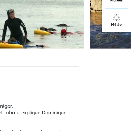
Marées
Météo
régor.
et tuba », explique Dominique