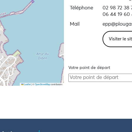
Téléphone
02 98 72 38 
06 44 19 60 
Mail
epp@plouga
Visiter le s
Votre point de départ
Leaflet
|
©
OpenStreetMap
contributors