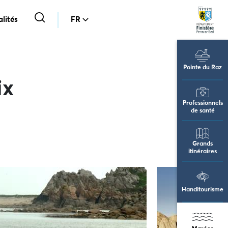
lités
FR
Pointe du Raz
ix
Professionnels
de santé
Grands
itinéraires
Handitourisme