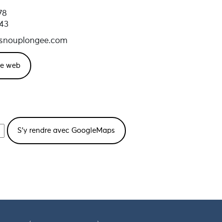
78
43
snouplongee.com
ite web