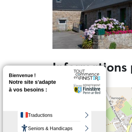
Informations 
+
−