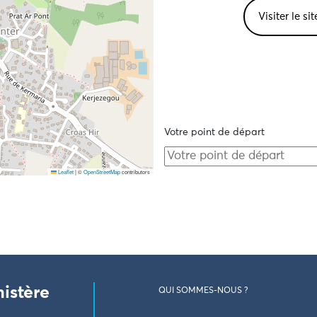
Visiter le si
Votre point de départ
Leaflet
|
©
OpenStreetMap
contributors
nistère
QUI SOMMES-NOUS ?