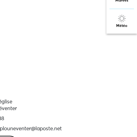
Marées
Météo
église
éventer
38
-plouneventer@laposte.net