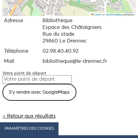
Leaflet
|
©
OpenStreetMap
contributors
Adresse
Bibliothèque
Espace des Châtaigniers
Rue du stade
29860 Le Drennec
Téléphone
02.98.40.40.92
Mail
bibliotheque@le-drennec.fr
Votre point de départ
< Retour aux résultats
PARAMÈTRES DES COOKIES