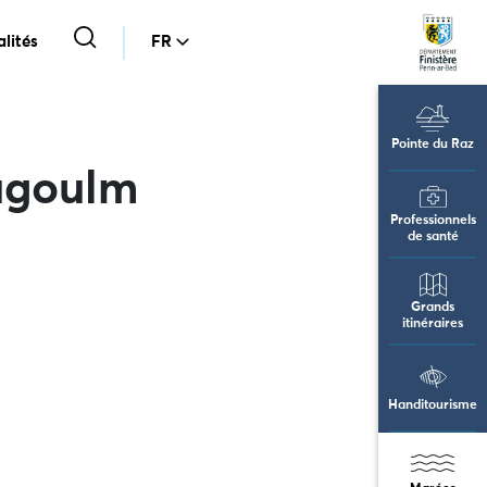
lités
FR
Pointe du Raz
ugoulm
Professionnels
de santé
Grands
itinéraires
Handitourisme