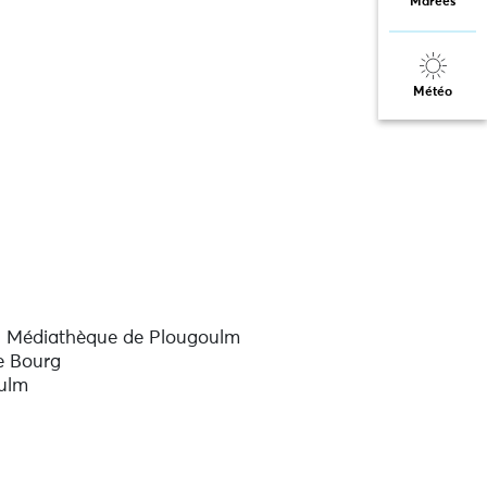
Marées
Météo
– Médiathèque de Plougoulm
e Bourg
ulm