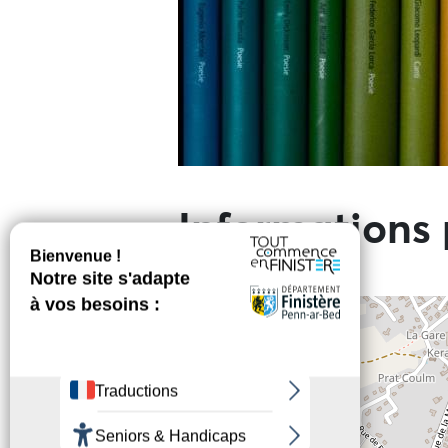
Informations 
+
−