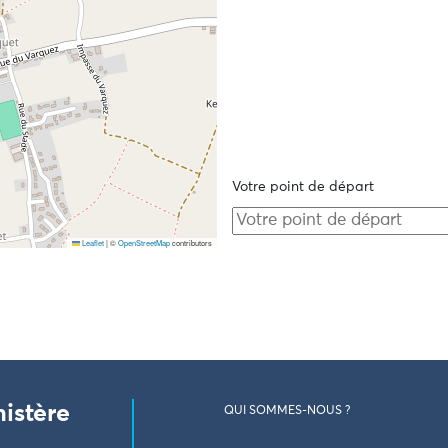
Votre point de départ
Leaflet
|
©
OpenStreetMap
contributors
nistère
QUI SOMMES-NOUS ?