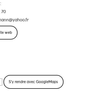
t
 70
tmann@yahoo.fr
site web