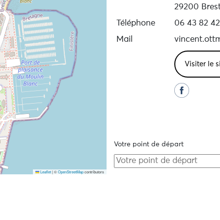
29200 Bres
Téléphone
06 43 82 42
Mail
vincent.ot
Visiter le 
Votre point de départ
Leaflet
|
©
OpenStreetMap
contributors