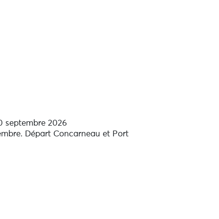
h ou 14h-17h.
apéritif. 18h30-20h30.
30 septembre 2026
ptembre. Départ Concarneau et Port