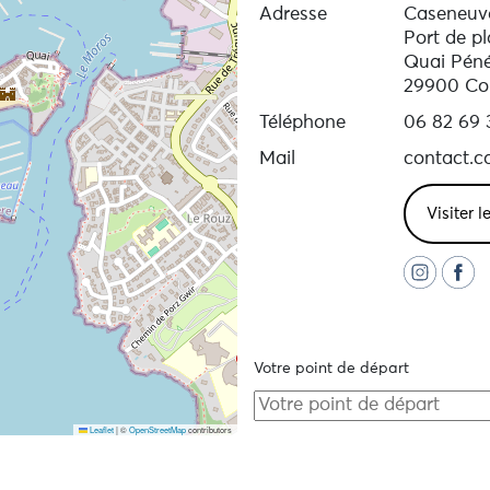
Adresse
Caseneuv
Port de p
Quai Péné
29900 Co
Téléphone
06 82 69 
Mail
contact.c
Visiter l
Votre point de départ
Leaflet
|
©
OpenStreetMap
contributors