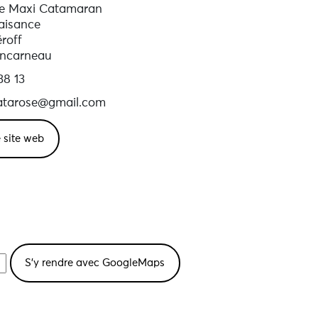
e Maxi Catamaran
laisance
roff
ncarneau
38 13
atarose@gmail.com
e site web