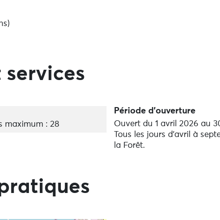
ns)
u :
es petits coins méconnus de la baie de Concarneau 10h-13
ns)
 services
tif :
navigation de 2h en baie de Concarneau accompagnée d’un 
s)
Période d'ouverture
Ouvert du 1 avril 2026 au 
s maximum : 28
.
Tous les jours d’avril à se
la Forêt.
pratiques