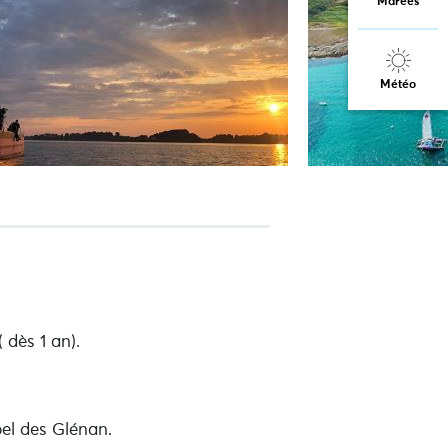
Marées
Météo
 dès 1 an).
pel des Glénan.