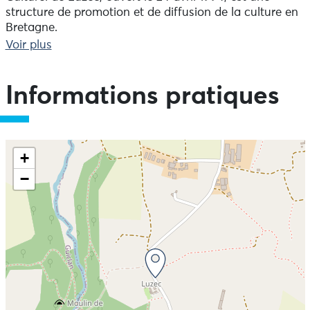
structure de promotion et de diffusion de la culture en
Bretagne.
Le gîte de Luzec, labellisé "Rando Plume du réseau
Voir plus
Rando Accueil" ouvert le 5 juillet 2007, est une
structure d'hébergement accueillant randonneurs,
familles et groupes. Il est géré par Anne et Isabelle
Informations pratiques
Guillou.
+
−