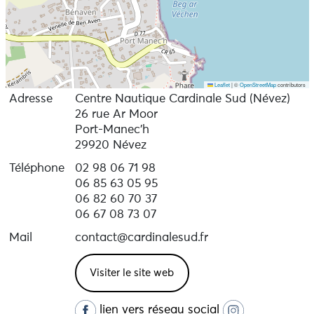
Leaflet
|
©
OpenStreetMap
contributors
Adresse
Centre Nautique Cardinale Sud (Névez)
26 rue Ar Moor
Port-Manec'h
29920 Névez
Téléphone
02 98 06 71 98
06 85 63 05 95
06 82 60 70 37
06 67 08 73 07
Mail
contact@cardinalesud.fr
Visiter le site web
lien vers réseau social