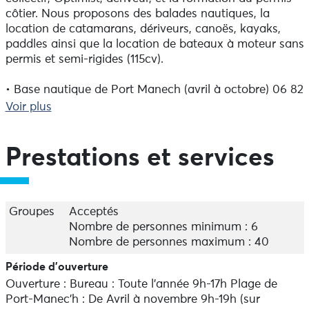
côtier. Nous proposons des balades nautiques, la
location de catamarans, dériveurs, canoës, kayaks,
paddles ainsi que la location de bateaux à moteur sans
permis et semi-rigides (115cv).
• Base nautique de Port Manech (avril à octobre) 06 82
60 70 37
Voir plus
• Location semi-rigide 06 67 08 73 07
• Infos : 02 98 06 71 98 / 06 85 63 05 95
Prestations et services
Groupes
Acceptés
Nombre de personnes minimum : 6
Nombre de personnes maximum : 40
Période d'ouverture
Ouverture : Bureau : Toute l'année 9h-17h Plage de
Port-Manec'h : De Avril à novembre 9h-19h (sur