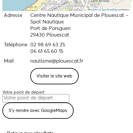
Leaflet
|
©
OpenStreetMap
contributors
Adresse
Centre Nautique Municipal de Plouescat –
Spot Nautique
Port de Porsguen
29430 Plouescat
Téléphone
02 98 69 63 25
06 61 65 60 15
Mail
nautisme@plouescat.fr
Visiter le site web
Votre point de départ