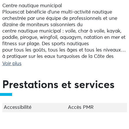
Centre nautique municipal
Plouescat bénéficie d’une multi-activité nautique
orchestrée par une équipe de professionnels et une
dizaine de moniteurs saisonniers du
centre nautique municipal : voile, char à voile, kayak,
paddle, pirogue, wingfoil, aquagym, natation en mer et
fitness sur plage. Des sports nautiques
pour tous les goûts, tous les âges et tous les niveaux…
à pratiquer sur les eaux turquoises de la Côte des
Sables. 3 bases de pratiques :
Voir plus
• La baie du Kernic : une des plus belles zones de
roulage de char à voile en Bretagne (tél. 02 98 69 82
96, réservation au 06 61 65 60 16)
Prestations et services
• Le port de Porsguen : point de départ des stages et
de la location (le
spot nautique)
• La plage de Porsmeur : pour l’école municipale de
Accessibilité
Accès PMR
natation, d’aquagym en mer et fitness plage.