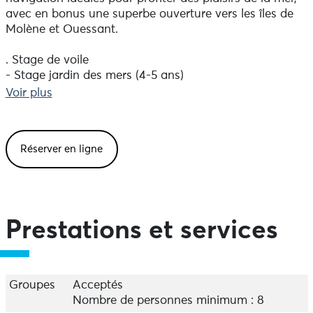
avec en bonus une superbe ouverture vers les îles de
Molène et Ouessant.
. Stage de voile
- Stage jardin des mers (4-5 ans)
- Stage moussaillon (6-7 ans)
Voir plus
- Stage optimist (8-10 ans)
- Stage capitain : funboat (11-14 ans)
Réserver en ligne
. Stage kayak (dès 11 & adulte) par Wild Wata
. Découverte de l'Estran (dès 3 ans) par Wild Wata
Prestations et services
Groupes
Acceptés
Nombre de personnes minimum : 8