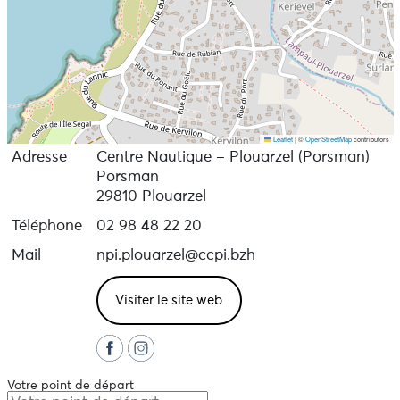
Leaflet
|
©
OpenStreetMap
contributors
Adresse
Centre Nautique – Plouarzel (Porsman)
Porsman
29810 Plouarzel
Téléphone
02 98 48 22 20
Mail
npi.plouarzel@ccpi.bzh
Visiter le site web
Votre point de départ