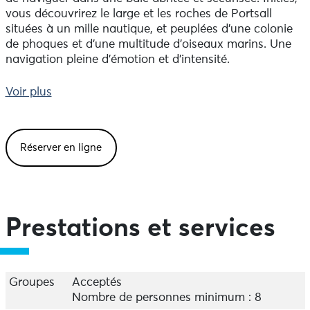
vous découvrirez le large et les roches de Portsall
situées à un mille nautique, et peuplées d’une colonie
de phoques et d’une multitude d’oiseaux marins. Une
navigation pleine d’émotion et d’intensité.
Stages de Voile
Voir plus
Stages de 5 demi-journées, de la découverte au
perfectionnement, matin ou après-midi. Vous pratiquez
au sein d’un groupe encadré par un moniteur
Réserver en ligne
expérimenté. Accessibles aux enfants à partir de 4 ans,
ces stages offrent la possibilité de pratiquer seul ou
entre amis sur un grand choix de supports.
Les différents stages proposés sont :
Prestations et services
Jardins des mers (4-5 ans)
Moussaillons (6 -7 ans)
Optimist (8 -10 ans)
Funboat (mini catamaran) (9-11 ans)
Groupes
Acceptés
Catamaran enfant (10-13 ans)
Nombre de personnes minimum : 8
Catamaran ado/adulte (dès 14 ans et adulte)