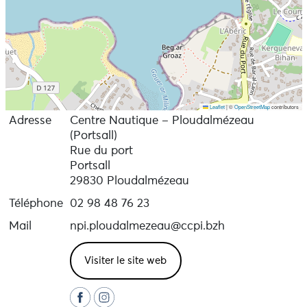
Leaflet
|
©
OpenStreetMap
contributors
Adresse
Centre Nautique – Ploudalmézeau
(Portsall)
Rue du port
Portsall
29830 Ploudalmézeau
Téléphone
02 98 48 76 23
Mail
npi.ploudalmezeau@ccpi.bzh
Visiter le site web