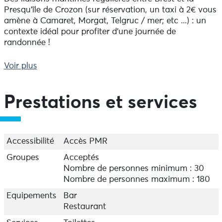
Presqu'île de Crozon (sur réservation, un taxi à 2€ vous
amène à Camaret, Morgat, Telgruc / mer; etc ...) : un
contexte idéal pour profiter d'une journée de
randonnée !
Voir plus
Plusieurs circuits pour découvrir les 180 Km2 de Rade
de Brest :
- La Grande Rade de Brest et ses ports. Durée : 1h30.
Prestations et services
- Les fortifications du Goulet et les îles historiques de
la Baie de Roscanvel. Durée : 2h.
- Les exceptions géologiques de Camaret et des Tas de
Pois (avec escale). Durée : 5h30 avec escale
Accessibilité
Accès PMR
- L'Aulne maritime et la découverte des 180 Km² de
Groupes
Acceptés
Rade avec ses sites protégés. Durée : 3h30
Nombre de personnes minimum : 30
Nombre de personnes maximum : 180
Prestations bistronomiques
Equipements
Bar
- "A la bonne franquette" pour déguster les produits
Restaurant
locaux : le PPVR (Pain, Pâté, Vin Rouge*) : huitres ou