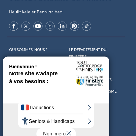
Heulit keleier Penn-ar-bed
QUI SOMMES-NOUS ?
LE DÉPARTEMENT DU
FINISTÈRE
REJOIGNEZ-NOUS
VENIR EN FINISTÈRE
CONTACT
CARTES ET BROCHURES
MARCHÉS PUBLICS
LES OFFICES DE TOURISME
MENTIONS LÉGALES
PRESSE
DÉCLARATION
MARÉES
D’ACCESSIBILITÉ
MÉTÉO