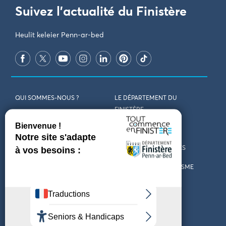
Suivez l'actualité du Finistère
Heulit keleier Penn-ar-bed
QUI SOMMES-NOUS ?
LE DÉPARTEMENT DU
FINISTÈRE
REJOIGNEZ-NOUS
VENIR EN FINISTÈRE
CONTACT
CARTES ET BROCHURES
MARCHÉS PUBLICS
LES OFFICES DE TOURISME
MENTIONS LÉGALES
PRESSE
DÉCLARATION
MARÉES
D’ACCESSIBILITÉ