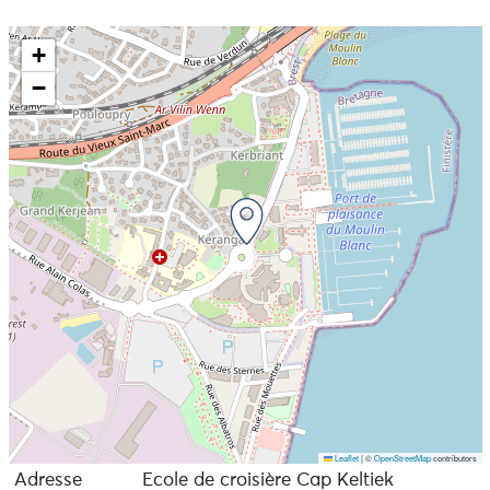
+
−
Leaflet
|
©
OpenStreetMap
contributors
Adresse
Ecole de croisière Cap Keltiek