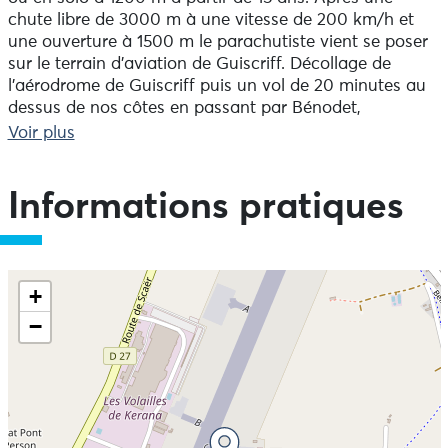
chute libre de 3000 m à une vitesse de 200 km/h et
une ouverture à 1500 m le parachutiste vient se poser
sur le terrain d'aviation de Guiscriff. Décollage de
l'aérodrome de Guiscriff puis un vol de 20 minutes au
dessus de nos côtes en passant par Bénodet,
Fouesnant, Concarneau et Pont-aven et voilà l'avion à
Voir plus
la vertical du terrain. Une simple visite médicale de non
contre indication au saut en parachute et un poids
égal ou inférieur à 90 kg.
Informations pratiques
+
−