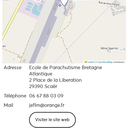
Leaflet
|
©
OpenStreetMap
contributors
Adresse
Ecole de Parachutisme Bretagne
Atlantique
2 Place de la Liberation
29390 Scaër
Téléphone
06 67 88 03 09
Mail
jeflm@orange.fr
Visiter le site web