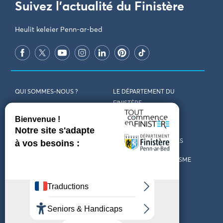
Suivez l'actualité du Finistère
Heulit keleier Penn-ar-bed
QUI SOMMES-NOUS ?
LE DÉPARTEMENT DU
FINISTÈRE
REJOIGNEZ-NOUS
VENIR EN FINISTÈRE
CONTACT
CARTES ET BROCHURES
MARCHÉS PUBLICS
LES OFFICES DE TOURISME
MENTIONS LÉGALES
PRESSE
DÉCLARATION
MARÉES
D’ACCESSIBILITÉ