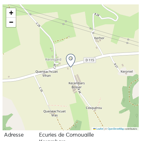
+
−
Leaflet
|
©
OpenStreetMap
contributors
Adresse
Ecuries de Cornouaille