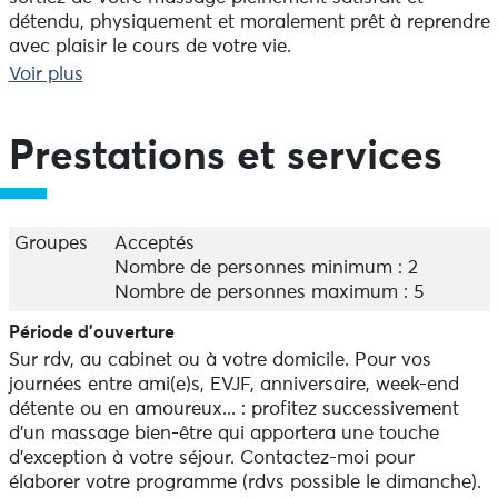
détendu, physiquement et moralement prêt à reprendre
avec plaisir le cours de votre vie.
Voir plus
Je pratique mes massages :
* Au cabinet situé à Kervezennoc. Je vous y accueille
dans une vieille maison bretonne, dans pièce
Prestations et services
confortable dédiée à votre massage,
* A votre domicile ou dans votre hébergement (gîte,
chambre d'hôtes, camping...) aux alentours de
Porspoder (+/- 20kms, si vous êtes plus loin, me
Groupes
Acceptés
consulter). Je me déplace avec tout le matériel
Nombre de personnes minimum : 2
nécessaire à une prestation confortable et
Nombre de personnes maximum : 5
professionnelle.
Période d'ouverture
Sur rdv, au cabinet ou à votre domicile. Pour vos
Si vous êtes de passage, lors d'un séjour avec des
journées entre ami(e)s, EVJF, anniversaire, week-end
amis, pensez à la possibilité d'organiser une journée
détente ou en amoureux... : profitez successivement
bien-être où chacun profitera de son massage sur-
d'un massage bien-être qui apportera une touche
mesure ! Programme établi ensemble selon votre
d'exception à votre séjour. Contactez-moi pour
budget.
élaborer votre programme (rdvs possible le dimanche).