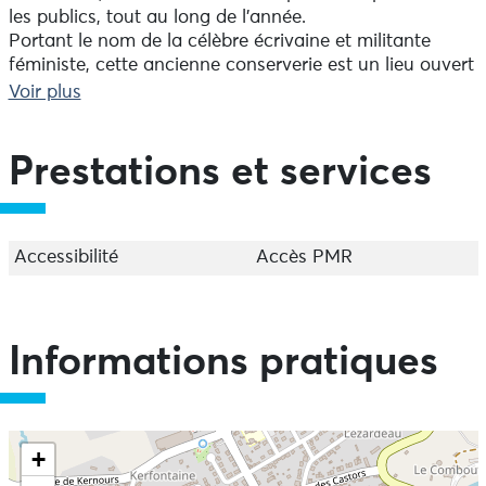
les publics, tout au long de l’année.
Portant le nom de la célèbre écrivaine et militante
féministe, cette ancienne conserverie est un lieu ouvert
à toutes et tous où l’émotion, l’émancipation et la
Voir plus
diversité des arts sont au coeur de la programmation.
Prestations et services
Accessibilité
Accès PMR
Informations pratiques
+