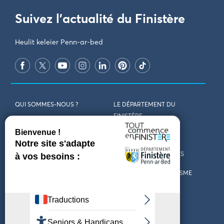
Suivez l'actualité du Finistère
Heulit keleier Penn-ar-bed
QUI SOMMES-NOUS ?
LE DÉPARTEMENT DU
FINISTÈRE
REJOIGNEZ-NOUS
VENIR EN FINISTÈRE
CONTACT
CARTES ET BROCHURES
MARCHÉS PUBLICS
LES OFFICES DE TOURISME
MENTIONS LÉGALES
PRESSE
DÉCLARATION
MARÉES
D’ACCESSIBILITÉ