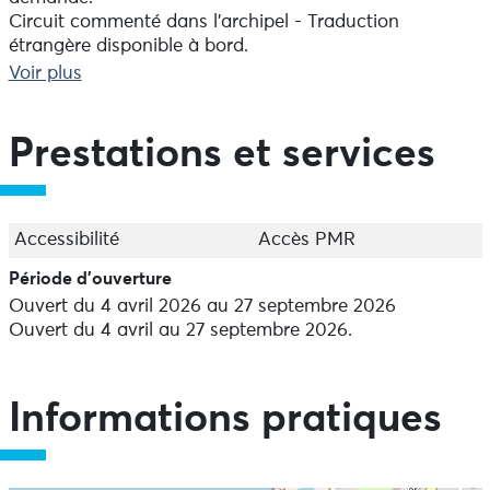
Circuit commenté dans l’archipel - Traduction
étrangère disponible à bord.
Voir plus
NOUVEAU 2026 - Départ du soir 18h en avril/mai/juin.
• Réservation obligatoire et uniquement par téléphone
Prestations et services
• 12 places par bateau
• Tout public, enfant acceptés à bord à partir de 3 ans
• D'avril à fin septembre
• Parking gratuit à 100m du port
Accessibilité
Accès PMR
Période d'ouverture
Ouvert du 4 avril 2026 au 27 septembre 2026
Ouvert du 4 avril au 27 septembre 2026.
Informations pratiques