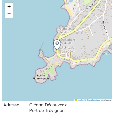
+
−
Leaflet
|
©
OpenStreetMap
contributors
Adresse
Glénan Découverte
Port de Trévignon