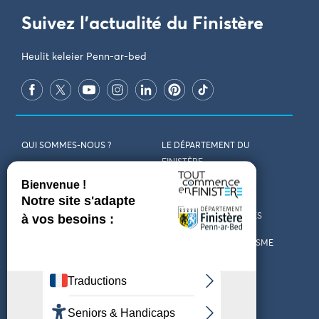
Suivez l'actualité du Finistère
Heulit keleier Penn-ar-bed
QUI SOMMES-NOUS ?
LE DÉPARTEMENT DU
FINISTÈRE
REJOIGNEZ-NOUS
VENIR EN FINISTÈRE
CONTACT
CARTES ET BROCHURES
MARCHÉS PUBLICS
LES OFFICES DE TOURISME
MENTIONS LÉGALES
PRESSE
DÉCLARATION
MARÉES
D’ACCESSIBILITÉ