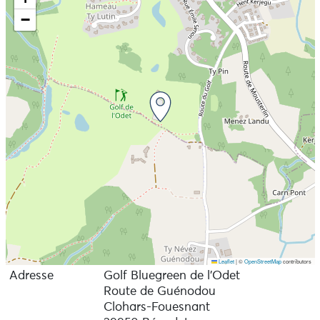
−
Leaflet
|
©
OpenStreetMap
contributors
Adresse
Golf Bluegreen de l’Odet
Route de Guénodou
Clohars-Fouesnant