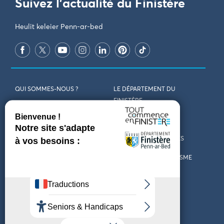
Suivez l'actualité du Finistère
Heulit keleier Penn-ar-bed
QUI SOMMES-NOUS ?
LE DÉPARTEMENT DU
FINISTÈRE
REJOIGNEZ-NOUS
VENIR EN FINISTÈRE
CONTACT
CARTES ET BROCHURES
MARCHÉS PUBLICS
LES OFFICES DE TOURISME
MENTIONS LÉGALES
PRESSE
DÉCLARATION
MARÉES
D’ACCESSIBILITÉ