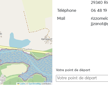
29340 Ri
Téléphone
06 48 19
Mail
rizzomel
jjzanot@
Votre point de départ
Leaflet
|
©
OpenStreetMap
contributors