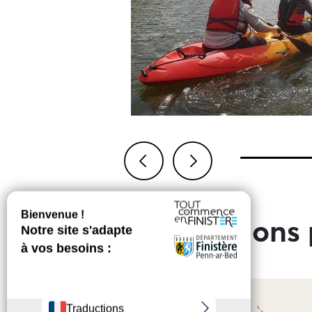
Previous
Next
Informations 
+