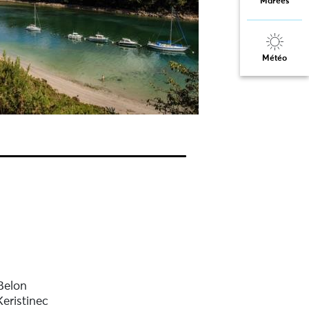
Marées
Météo
Belon
Keristinec