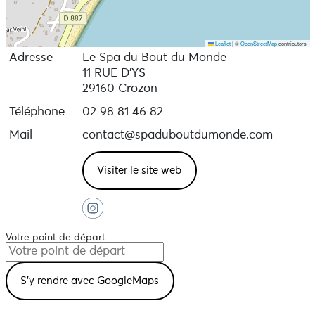
Leaflet
|
©
OpenStreetMap
contributors
Adresse
Le Spa du Bout du Monde
11 RUE D'YS
29160 Crozon
Téléphone
02 98 81 46 82
Mail
contact@spaduboutdumonde.com
Visiter le site web
Votre point de départ