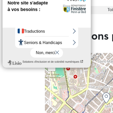
Services
Toi
Informations 
+
−