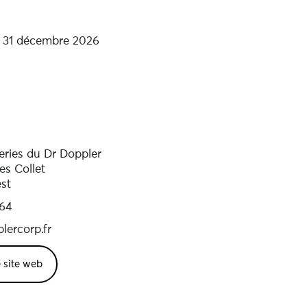
u 31 décembre 2026
eries du Dr Doppler
es Collet
st
64
lercorp.fr
e site web