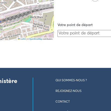
Votre point de départ
Leaflet
|
©
OpenStreetMap
contributors
nistère
QUI SOMMES-NOUS ?
REJOIGNEZ-NOUS
CONTACT