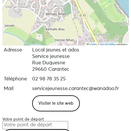
16h à 18h30 (hors activités)
Pendant l'été, le service jeunesse propose les soirées
Quittons nos transats sur la plage du Kelenn le
mercredi :
https://soireestransat.wordpress.com/mercredi-
quittons-nos-transats/
Leaflet
|
©
OpenStreetMap
contributors
Adresse
Local jeunes et ados
Service jeunesse
Rue Duquesne
29660 Carantec
Téléphone
02 98 78 35 25
Mail
servicejeunesse.carantec@wanadoo.fr
Visiter le site web
Votre point de départ