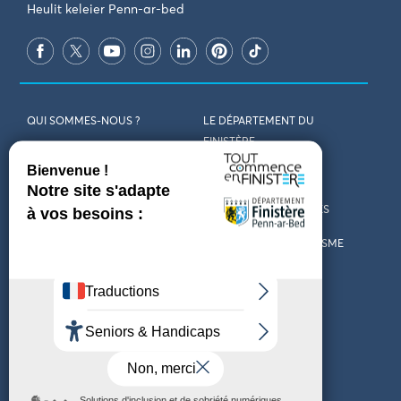
Heulit keleier Penn-ar-bed
QUI SOMMES-NOUS ?
LE DÉPARTEMENT DU
FINISTÈRE
REJOIGNEZ-NOUS
VENIR EN FINISTÈRE
CONTACT
CARTES ET BROCHURES
MARCHÉS PUBLICS
LES OFFICES DE TOURISME
MENTIONS LÉGALES
PRESSE
DÉCLARATION
MARÉES
D’ACCESSIBILITÉ
MÉTÉO