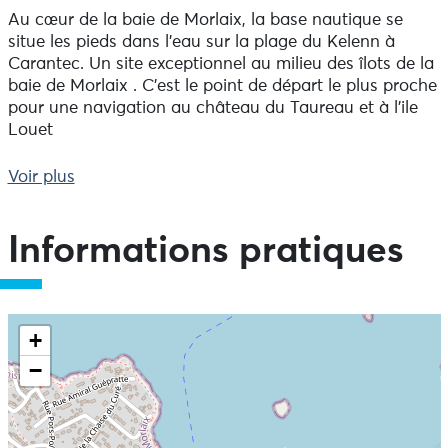
Au cœur de la baie de Morlaix, la base nautique se
situe les pieds dans l’eau sur la plage du Kelenn à
Carantec. Un site exceptionnel au milieu des îlots de la
baie de Morlaix . C’est le point de départ le plus proche
pour une navigation au château du Taureau et à l’ile
Louet
Les professionnels diplômés du point de location vous
Voir plus
mettent en mains le matériel adapté à vos envies à
votre niveau et aux conditions météo.
Au point location, un flyer avec plan propose des idées
Informations pratiques
de circuits en Baie de Morlaix.
Le point location de Carantec dispose aussi d’une
formule d’accompagnement : un cadre expérimenté
+
répond à votre demande que ce soit pour un cours
−
individuel, une balade dans la baie, en famille ou entre
amis. Les équipements individuels y compris les
combinaisons sont inclus dans les tarifs.