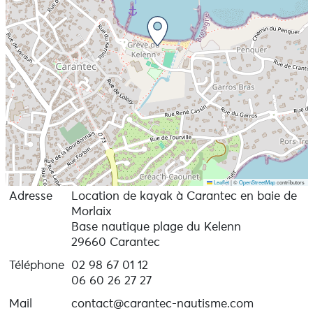
Location kayak 1 place : 15 € / kayak 2 places : 22€
Stage Kayak 8-14ans : 148€
Cours particulier kayak : 44€ / 1 heure
Prendre contact pour les autres possibilités de tarifs.
Ouvert 7j/7j en été et sur réservation hors saison
estivale.
Leaflet
|
©
OpenStreetMap
contributors
Adresse
Location de kayak à Carantec en baie de
Morlaix
Base nautique plage du Kelenn
29660 Carantec
Téléphone
02 98 67 01 12
06 60 26 27 27
Mail
contact@carantec-nautisme.com