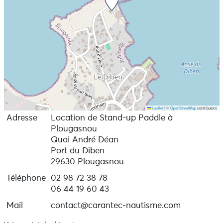
Leaflet
|
©
OpenStreetMap
contributors
Adresse
Location de Stand-up Paddle à
Plougasnou
Quai André Déan
Port du Diben
29630 Plougasnou
Téléphone
02 98 72 38 78
06 44 19 60 43
Mail
contact@carantec-nautisme.com