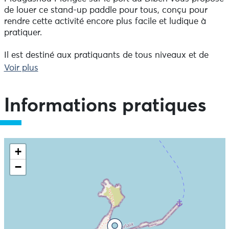
de louer ce stand-up paddle pour tous, conçu pour
rendre cette activité encore plus facile et ludique à
pratiquer.
Il est destiné aux pratiquants de tous niveaux et de
tous gabarits.Sa forme particulièrement étudiée lui
Voir plus
confère une excellente stabilité et maniabilité. Sa
facilité d'utilisation garantit une découverte du sport et
une progression rapide.
Informations pratiques
Réservation conseillée 24h à l'avance.
D'avril à novembre.
+
−