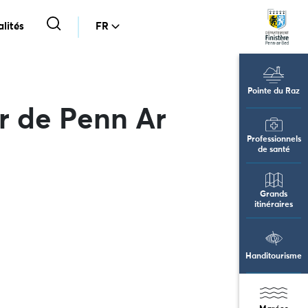
lités
FR
Pointe du Raz
r de Penn Ar
Professionnels
de santé
Grands
itinéraires
Handitourisme