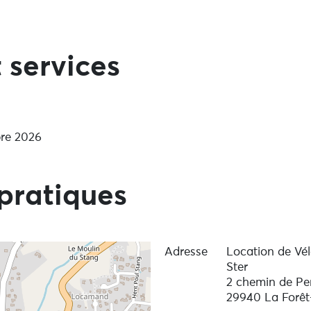
 services
ents du camping.
bre 2026
pratiques
Adresse
Location de Vé
Ster
2 chemin de Pe
29940 La Forêt