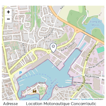
+
−
Leaflet
|
©
OpenStreetMap
contributors
Adresse
Location Motonautique Concarn’autic