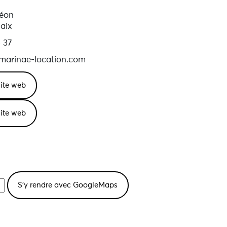
Léon
aix
 37
arinae-location.com
 site web
 site web