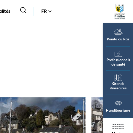
lités
FR
Pointe du Raz
Professionnels
de santé
Grands
itinéraires
Handitourisme