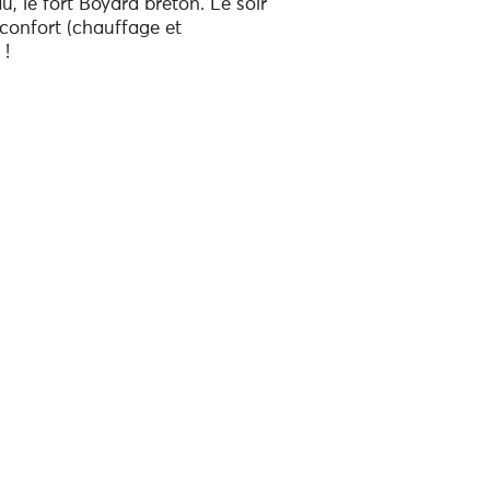
u, le fort Boyard breton. Le soir
 confort (chauffage et
 !
idéal pour une sortie en Baie de
rtement en mer grâce à sa carène
 ou 4 pêcheurs.
omprend pas le carburant et les