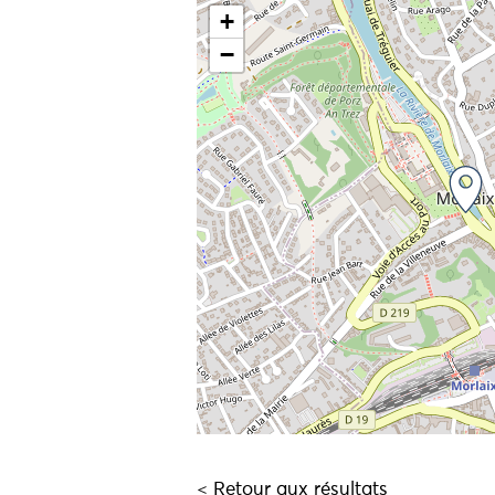
+
−
< Retour aux résultats