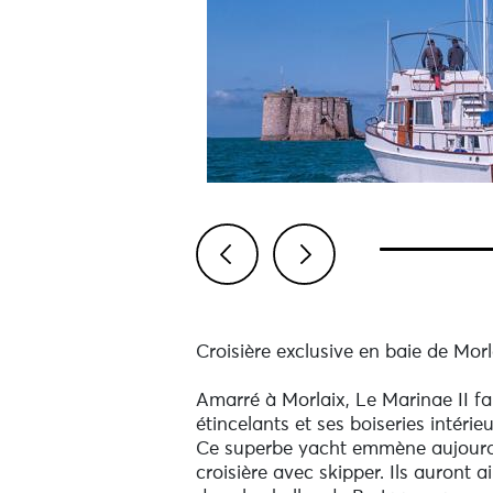
Previous
Next
Croisière exclusive en baie de Morl
Amarré à Morlaix, Le Marinae II fai
étincelants et ses boiseries intérieu
Ce superbe yacht emmène aujourd’h
croisière avec skipper. Ils auront a