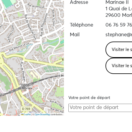
Adresse
Marinae II
1 Quai de 
29600 Morl
Téléphone
06 76 59 76
Mail
stephane@m
Visiter le
Visiter le
Votre point de départ
Leaflet
|
©
OpenStreetMap
contributors