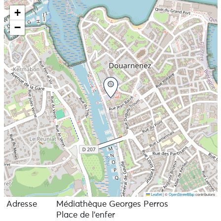
+
−
Leaflet
|
©
OpenStreetMap
contributors
Adresse
Médiathèque Georges Perros
Place de l'enfer