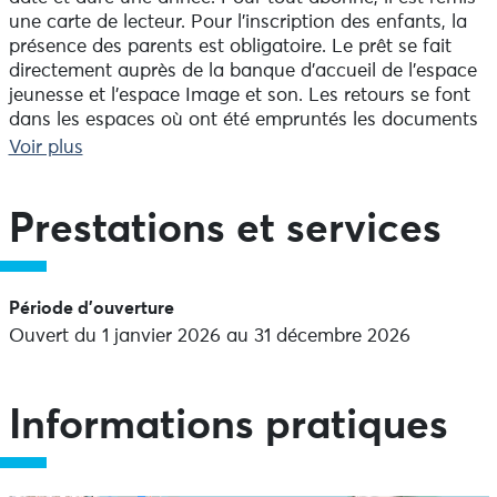
une carte de lecteur. Pour l’inscription des enfants, la
présence des parents est obligatoire. Le prêt se fait
directement auprès de la banque d’accueil de l’espace
jeunesse et l’espace Image et son. Les retours se font
dans les espaces où ont été empruntés les documents
ou par le biais de la “boîte à livres”.
Voir plus
Prestations et services
Des postes de consultation sont à disposition pour la
recherche dans le catalogue. Une boîte à livres située
rue Michel Le Nobletz permet aussi de restituer les
Période d'ouverture
ouvrages lorsque la Médiathèque est fermée. Les
Ouvert du 1 janvier 2026 au 31 décembre 2026
impressions sont possibles à partir d’un photocopieur
muni d’un monnayeur ou d’une imprimante pour
l’Internet. Les médiathèques participent au service
public. Des bibliothécaires sont disponibles pour vous
Informations pratiques
accueillir, vous aider, vous conseiller. N’hésitez pas à les
consulter.