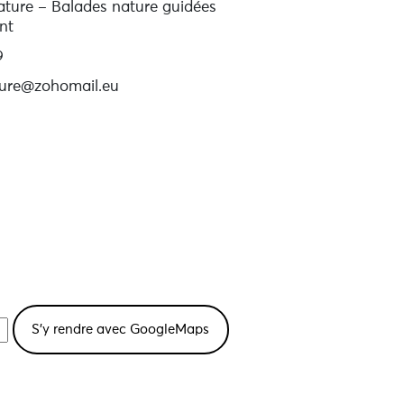
ture – Balades nature guidées
nt
9
ure@zohomail.eu