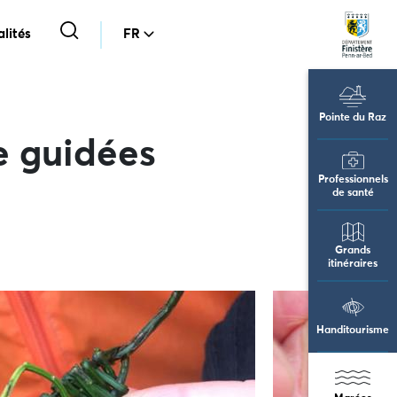
lités
FR
Pointe du Raz
e guidées
Professionnels
de santé
Grands
itinéraires
Handitourisme