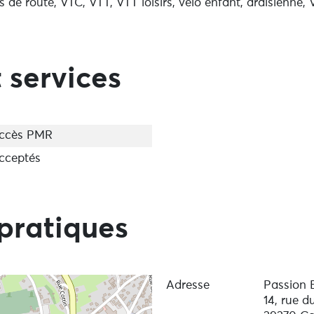
s de route, VTC, VTT, VTT loisirs, vélo enfant, draisienne,
 services
ccès PMR
cceptés
pratiques
Adresse
Passion 
14, rue 