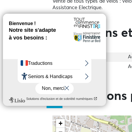
Vente de tous types de vélos : vélo
Assistance Electrique.
Prestations et
Accessibilité
A
Groupes
A
Informations 
+