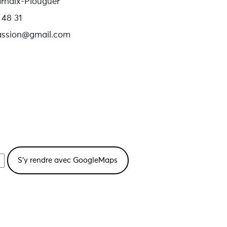
rhaix-Plouguer
 48 31
assion@gmail.com