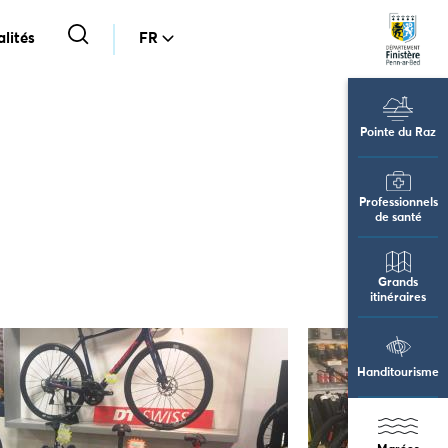
lités
FR
Pointe du Raz
Professionnels
de santé
Grands
itinéraires
Handitourisme