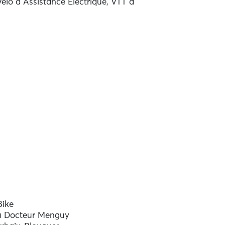
 Vélo à Assistance Electrique, VTT à
Bike
du Docteur Menguy