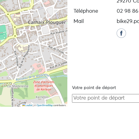
29270 Ca
Téléphone
02 98 86
Mail
bike29.p
Votre point de départ
Leaflet
|
©
OpenStreetMap
contributors