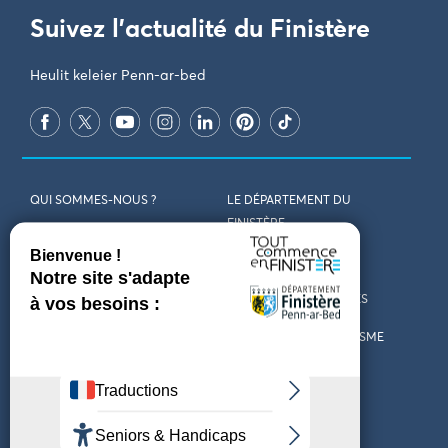
Suivez l'actualité du Finistère
Heulit keleier Penn-ar-bed
QUI SOMMES-NOUS ?
LE DÉPARTEMENT DU
FINISTÈRE
REJOIGNEZ-NOUS
VENIR EN FINISTÈRE
CONTACT
CARTES ET BROCHURES
MARCHÉS PUBLICS
LES OFFICES DE TOURISME
MENTIONS LÉGALES
PRESSE
DÉCLARATION
MARÉES
D’ACCESSIBILITÉ