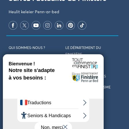
Heulit keleier Penn-ar-bed
QUI SOMMES-NOUS ?
LE DÉPARTEMENT DU
FINISTÈRE
REJOIGNEZ-NOUS
VENIR EN FINISTÈRE
CONTACT
CARTES ET BROCHURES
MARCHÉS PUBLICS
LES OFFICES DE TOURISME
MENTIONS LÉGALES
PRESSE
DÉCLARATION
MARÉES
D’ACCESSIBILITÉ
MÉTÉO