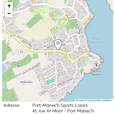
+
−
Leaflet
|
©
OpenStreetMap
contributors
Adresse
Port-Manec’h Sports Loisirs
41, rue Ar Moor - Port Manec'h