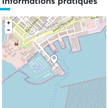
Informations pratiques
+
−