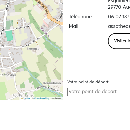
Esquibien
29770 Au
Téléphone
06 07 13 
Mail
assothe
Visiter 
Votre point de départ
Leaflet
|
©
OpenStreetMap
contributors