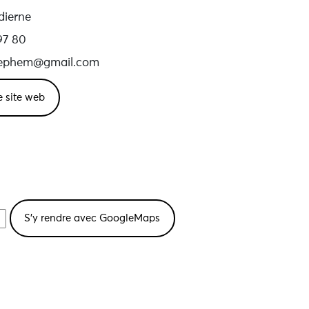
dierne
97 80
aephem@gmail.com
le site web