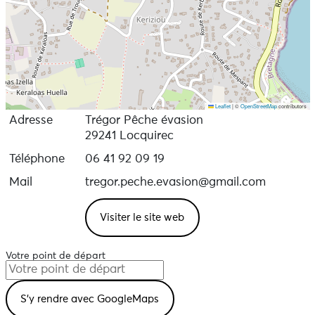
Leaflet
|
©
OpenStreetMap
contributors
Adresse
Trégor Pêche évasion
29241 Locquirec
Téléphone
06 41 92 09 19
Mail
tregor.peche.evasion@gmail.com
Visiter le site web
Votre point de départ