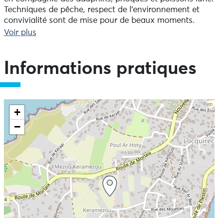
Techniques de pêche, respect de l'environnement et
convivialité sont de mise pour de beaux moments.
Journées ou demi-journées. Stages de pêche, pêche du
Voir plus
bord aux leurres. Matériel fourni.
Informations pratiques
+
−