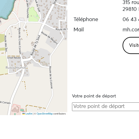
315 rou
29810 
Téléphone
06 43 
Mail
mh.co
Visit
Votre point de départ
Leaflet
|
©
OpenStreetMap
contributors