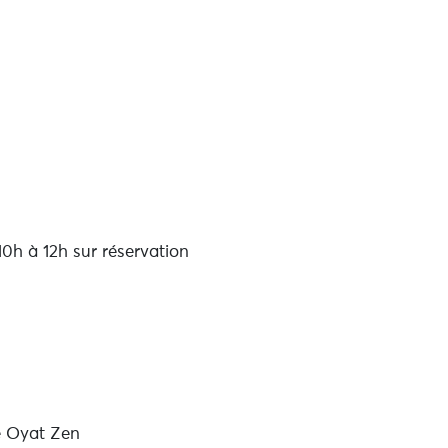
r, plage et rochers selon l'humeur
us guide pas à pas dans une
 10h à 12h sur réservation
 Oyat Zen