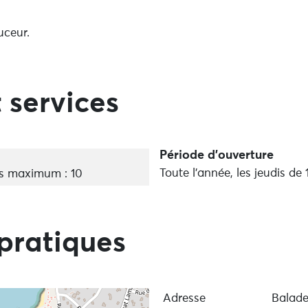
ouceur.
piration et en présence du décor sauvage du sentier côtie
 services
ec son regard sur les chaînes musculaires et le yoga, vo
 goûter à nouveau le plaisir du mouvement.
Période d'ouverture
Toute l'année, les jeudis de
s maximum : 10
pratiques
Adresse
Balade