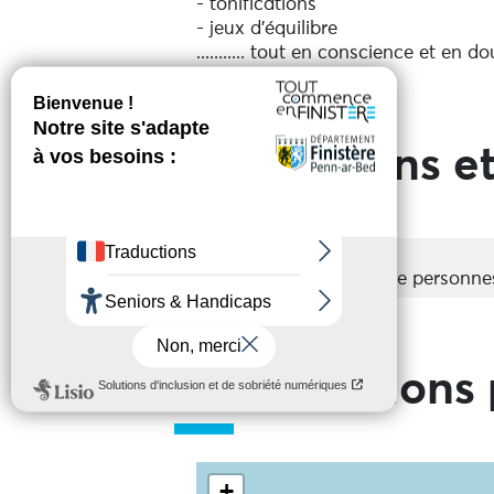
- tonifications
- jeux d'équilibre
........... tout en conscience et en d
Voir plus
Un moment pour soi, en soi, en res
du soleil et des marées.
Prestations et
Kinésithérapeute, Marie-Hélène av
marche aussi vers vous-même pour
La nature est notre salle de sport
Groupes
Acceptés
La nature est notre terrain de Jeu
Nombre de personne
Informations 
+