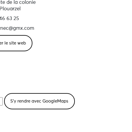
te de la colonie
Plouarzel
46 63 25
rnec@gmx.com
er le site web