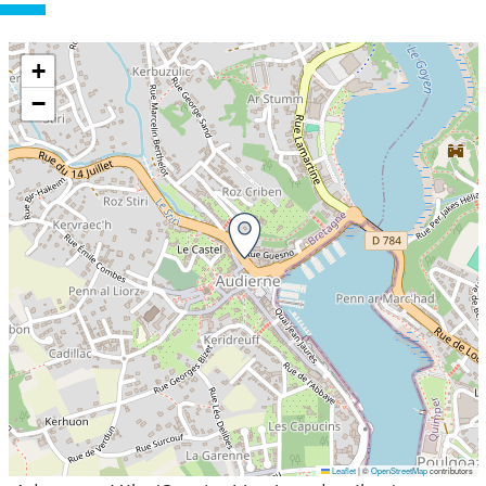
+
−
Leaflet
|
©
OpenStreetMap
contributors