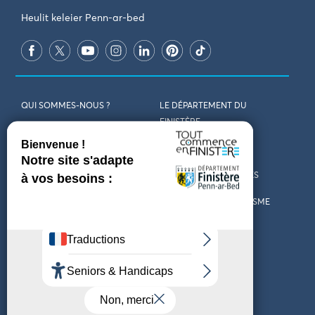
Heulit keleier Penn-ar-bed
QUI SOMMES-NOUS ?
LE DÉPARTEMENT DU
FINISTÈRE
REJOIGNEZ-NOUS
VENIR EN FINISTÈRE
CONTACT
CARTES ET BROCHURES
MARCHÉS PUBLICS
LES OFFICES DE TOURISME
MENTIONS LÉGALES
PRESSE
DÉCLARATION
MARÉES
D’ACCESSIBILITÉ
MÉTÉO