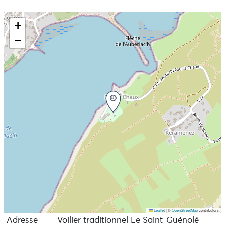
+
−
Leaflet
|
©
OpenStreetMap
contributors
Adresse
Voilier traditionnel Le Saint-Guénolé