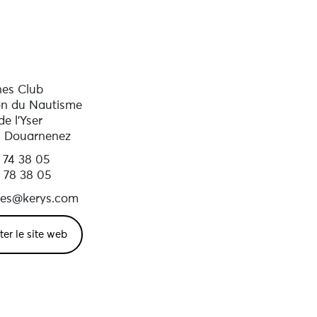
es Club
n du Nautisme
e l'Yser
 Douarnenez
 74 38 05
 78 38 05
es@kerys.com
iter le site web