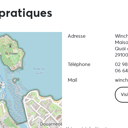
pratiques
Adresse
Winch
Maiso
Quai d
29100
Téléphone
02 98
06 64
Mail
winch
Vis