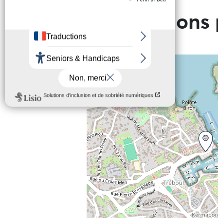
Informations 
+
−