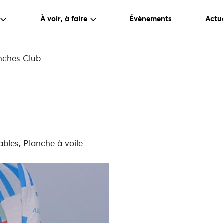
À voir, à faire
Évènements
Actua
nches Club
b
tables, Planche à voile