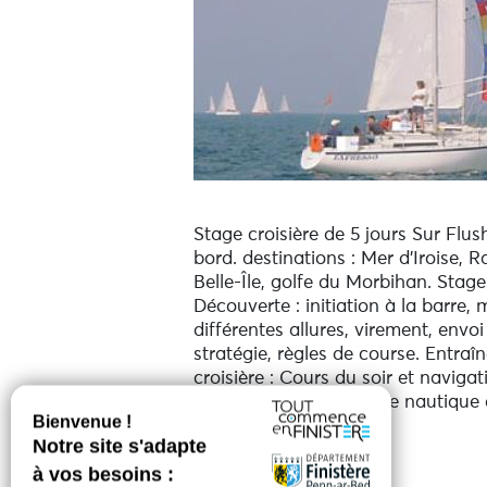
Stage croisière de 5 jours Sur Flus
bord. destinations : Mer d'Iroise, 
Belle-Île, golfe du Morbihan. Stag
Découverte : initiation à la barre,
différentes allures, virement, env
stratégie, règles de course. Entra
croisière : Cours du soir et navigat
Flush Poker. Randonnée nautique e
journée.
Voir plus