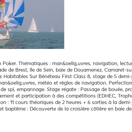
h Poker. Thématiques : man&oelig,uvres, navigation, lectur
Rade de Brest, île de Sein, baie de Douarnenez, Camaret-su
es Habitables Sur Bénéteau First Class 8, stage de 5 demi-
 man&oelig,uvres, météo et règles de navigation. Perfectio
oi de spi, empannage. Stage régate : Passage de bouée, pr
înement et participation à des compétitions (EDHEC, Troph
ion : 11 cours théoriques de 2 heures + 6 sorties à la demi-j
t baptême : Découverte de la croisière côtière en baie 