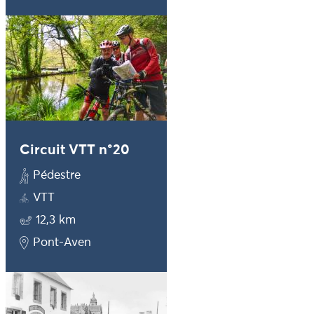
Circuit VTT n°20
Pédestre
VTT
12,3 km
Pont-Aven