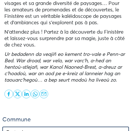
visages et sa grande diversité de paysages… Pour
les amateurs de promenades et de découvertes, le
Finistère est un véritable kaléidoscope de paysages
et d’ambiances qui s’explorent pas à pas.
N’attendez plus ! Partez à la découverte du Finistère
et laissez-vous surprendre par sa magie, juste à côté
de chez vous.
Ur bedadenn da veajiñ eo kement tro-vale e Penn-ar
Bed. War droad, war velo, war varc’h, a-hed an
hentoù-stlejañ, war Kanol Naoned-Brest, a-dreuz ar
c’hoadoù, war an aod pe e-kreiz al lanneier hag an
taouarc’hegoù… a bep seurt modoù ha liveoù zo.
Commune
Commune
Commune