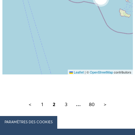
Leaflet
|
©
OpenStreetMap
contributors
Ne pas consulter la carte et aller directement aux
résultats
<
1
2
3
…
80
>
PARAMÈTRES DES COOKIES
Suivez l'actualité du Finistère
Heulit keleier Penn-ar-bed