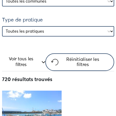
Type de pratique
Type de pratique
Type de pratique
Voir tous les
Réinitialiser les
filtres
filtres
720 résultats trouvés