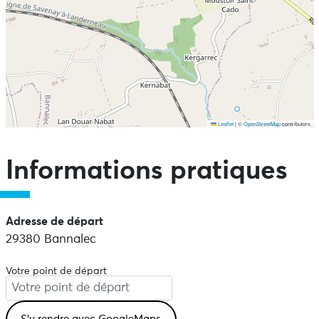
Leaflet
|
©
OpenStreetMap
contributors
Ne pas consulter la carte et aller directement aux points
d'intérêts
Informations pratiques
Adresse de départ
29380 Bannalec
Votre point de départ