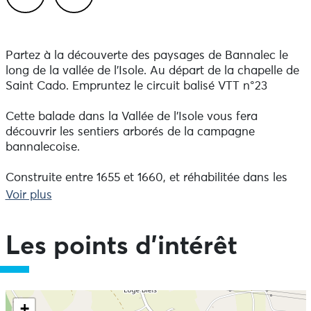
Previous
Next
Partez à la découverte des paysages de Bannalec le
long de la vallée de l'Isole. Au départ de la chapelle de
Saint Cado. Empruntez le circuit balisé VTT n°23
Cette balade dans la Vallée de l’Isole vous fera
découvrir les sentiers arborés de la campagne
bannalecoise.
Construite entre 1655 et 1660, et réhabilitée dans les
années 1970, cette chapelle érigée au nom de Saint-
Voir plus
Cado se distingue par son plan tréflé et sa charpente
en forme de coque de bateau renversé, rare dans le
Finistère. Chaque année à la fin août, le pardon de
Les points d'intérêt
Saint-Cado revient avec sa traditionnelle vente de
poules blanches aux enchères et son fest-noz !
Ne pas consulter la carte et aller directement aux
Pour démarrer la balade, accédez au champ derrière la
+