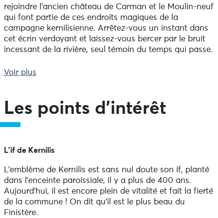
rejoindre l’ancien château de Carman et le Moulin-neuf
qui font partie de ces endroits magiques de la
campagne kernilisienne. Arrêtez-vous un instant dans
cet écrin verdoyant et laissez-vous bercer par le bruit
incessant de la rivière, seul témoin du temps qui passe.
Pourquoi choisir cette rando plutôt qu’une autre ?
Voir plus
1) Après l’effort, le réconfort ! Faites une halte au «
Fournil Celte » et craquez pour une viennoiserie toute
fraîche ou une de leurs pizzas (le dimanche).
Les points d'intérêt
2) La possibilité de bifurquer sur le circuit de l’Aber
Wrac'h (balisage fuschia) pour rejoindre la vallée des
moulins et vous balader en sous-bois ou le long des
rives de l’Aber.
L'if de Kernilis
3) Parce que vous connaissez déjà les 14 autres circuits
de randonnée de la Côte des Légendes ?
L’emblème de Kernilis est sans nul doute son if, planté
dans l’enceinte paroissiale, il y a plus de 400 ans.
Aujourd’hui, il est encore plein de vitalité et fait la fierté
de la commune ! On dit qu’il est le plus beau du
Finistère.