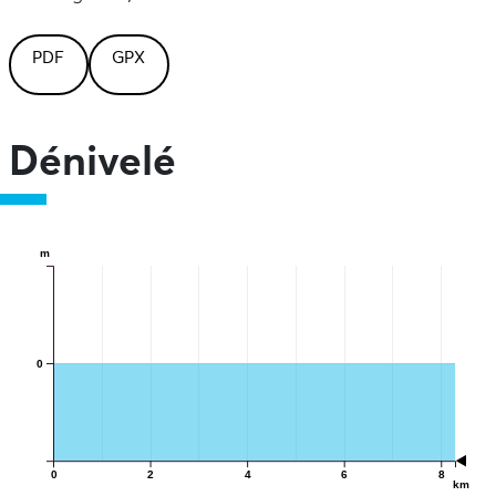
PDF
GPX
Dénivelé
m
0
0
2
4
6
8
km